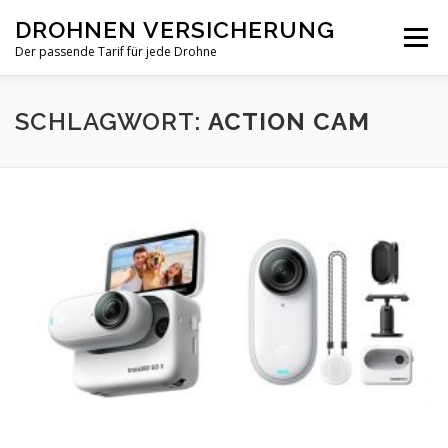
Zum
DROHNEN VERSICHERUNG
Inhalt
Menü
springen
Der passende Tarif für jede Drohne
TARIF-VERGLEICH
PRIVAT
GEWERBLICH
SCHLAGWORT:
ACTION CAM
NEWS