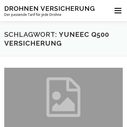
Zum
DROHNEN VERSICHERUNG
Inhalt
Menü
springen
Der passende Tarif für jede Drohne
TARIF-VERGLEICH
PRIVAT
GEWERBLICH
SCHLAGWORT:
YUNEEC Q500
VERSICHERUNG
NEWS