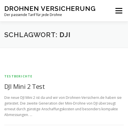
Zum
DROHNEN VERSICHERUNG
Inhalt
Menü
springen
Der passende Tarif für jede Drohne
TARIF-VERGLEICH
PRIVAT
GEWERBLICH
SCHLAGWORT:
DJI
NEWS
TESTBERICHTE
DJI Mini 2 Test
Die neue DJI Mini 2 ist da und wir von Drohnen-Versichern.de haben sie
getestet. Die zweite Generation der Mini-Drohne von DJI überzeugt
erneut durch günstige Anschaffungskosten und besonders kompakte
Abmessungen. …