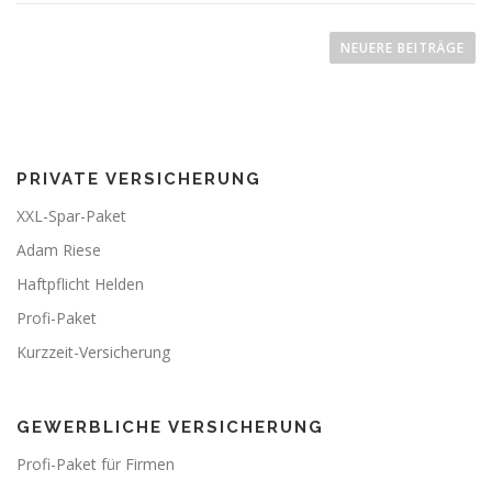
B
e
NEUERE BEITRÄGE
i
t
r
a
PRIVATE VERSICHERUNG
g
s
XXL-Spar-Paket
n
Adam Riese
a
Haftpflicht Helden
v
Profi-Paket
i
Kurzzeit-Versicherung
g
a
t
GEWERBLICHE VERSICHERUNG
i
Profi-Paket für Firmen
o