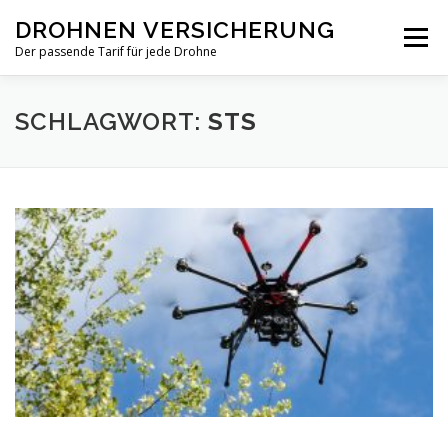
Zum
DROHNEN VERSICHERUNG
Inhalt
Menü
springen
Der passende Tarif für jede Drohne
TARIF-VERGLEICH
PRIVAT
GEWERBLICH
SCHLAGWORT:
STS
NEWS