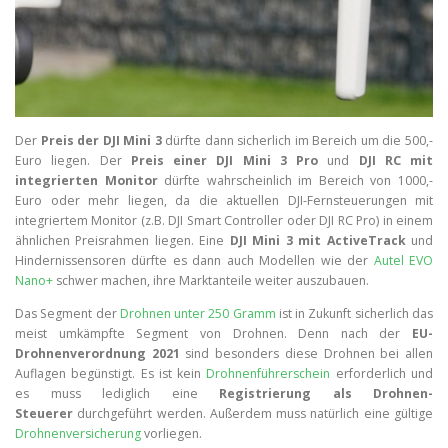
Der
Preis der DJI Mini 3
dürfte dann sicherlich im Bereich um die 500,-
Euro liegen. Der
Preis einer DJI Mini 3 Pro
und
DJI RC mit
integrierten Monitor
dürfte wahrscheinlich im Bereich von 1000,-
Euro oder mehr liegen, da die aktuellen DJI-Fernsteuerungen mit
integriertem Monitor (z.B. DJI Smart Controller oder DJI RC Pro) in einem
ähnlichen Preisrahmen liegen. Eine
DJI Mini 3 mit ActiveTrack
und
Hindernissensoren dürfte es dann auch Modellen wie der
Autel EVO
Nano+
schwer machen, ihre Marktanteile weiter auszubauen.
Das Segment der
Drohnen unter 250 Gramm
ist in Zukunft sicherlich das
meist umkämpfte Segment von Drohnen. Denn nach der
EU-
Drohnenverordnung 2021
sind besonders diese Drohnen bei allen
Auflagen begünstigt. Es ist kein
Drohnenführerschein
erforderlich und
es muss lediglich eine
Registrierung als Drohnen-
Steuerer
durchgeführt werden. Außerdem muss natürlich eine gültige
Drohnenversicherung
vorliegen.