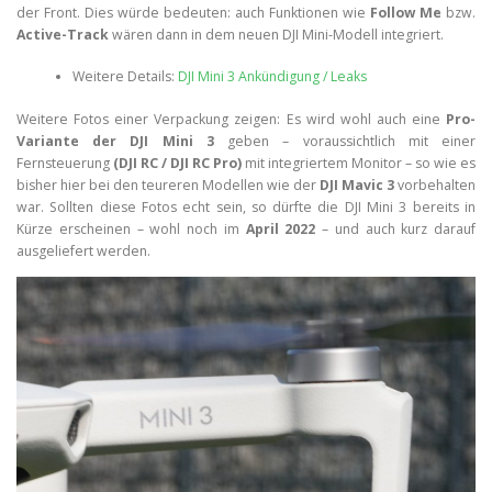
der Front. Dies würde bedeuten: auch Funktionen wie
Follow Me
bzw.
Active-Track
wären dann in dem neuen DJI Mini-Modell integriert.
Weitere Details:
DJI Mini 3 Ankündigung / Leaks
Weitere Fotos einer Verpackung zeigen: Es wird wohl auch eine
Pro-
Variante der DJI Mini 3
geben – voraussichtlich mit einer
Fernsteuerung
(DJI RC / DJI RC Pro)
mit integriertem Monitor – so wie es
bisher hier bei den teureren Modellen wie der
DJI Mavic 3
vorbehalten
war. Sollten diese Fotos echt sein, so dürfte die DJI Mini 3 bereits in
Kürze erscheinen – wohl noch im
April 2022
– und auch kurz darauf
ausgeliefert werden.