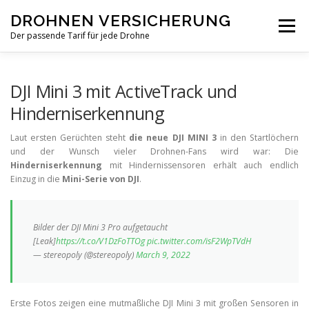
Zum
DROHNEN VERSICHERUNG
Inhalt
Menü
springen
Der passende Tarif für jede Drohne
TARIF-VERGLEICH
PRIVAT
GEWERBLICH
DJI Mini 3 mit ActiveTrack und
Hinderniserkennung
NEWS
Laut ersten Gerüchten steht
die neue DJI MINI 3
in den Startlöchern
und der Wunsch vieler Drohnen-Fans wird war: Die
Hinderniserkennung
mit Hindernissensoren erhält auch endlich
Einzug in die
Mini-Serie von DJI
.
Bilder der DJI Mini 3 Pro aufgetaucht
[Leak]
https://t.co/V1DzFoTTOg
pic.twitter.com/isF2WpTVdH
— stereopoly (@stereopoly)
March 9, 2022
Erste Fotos zeigen eine mutmaßliche DJI Mini 3 mit großen Sensoren in