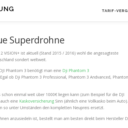
RUNG
TARIF-VERG
eue Superdrohne
2 VISION+ ist aktuell (Stand 2015 / 2016) wohl die angesagteste
schland sondert weltweit.
er DJI Phantom 3 benötigt man eine
Dji Phantom 3
cht. Egal ob Dji Phantom 3 Professional, Phantom 3 Andvanced, Phanto
s schon einmal weit über 1000€ liegen kann (zum Beispiel für die DJI
 auch eine
Kaskoversicherung
Sinn (ähnlich eine Vollkasko beim Auto).
n so unter Umständen den kompletten Neupreis ersetzt.
en anzusiedeln ist, bestellt man am besten direkt beim Hersteller DJ