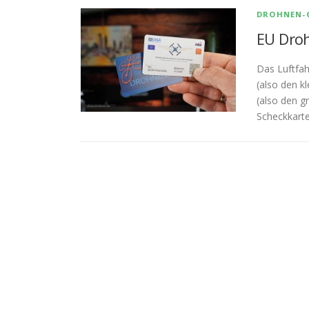
DROHNEN-
EU Droh
Das Luftfa
(also den k
(also den 
Scheckkarte