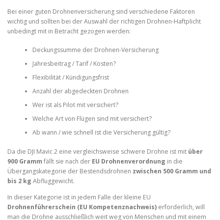
Bei einer guten Drohnenversicherung sind verschiedene Faktoren
wichtig und sollten bei der Auswahl der richtigen Drohnen-Haftplicht
unbedingt mit in Betracht gezogen werden:
Deckungssumme der Drohnen-Versicherung
Jahresbeitrag / Tarif / Kosten?
Flexibilität / Kündigungsfrist
Anzahl der abgedeckten Drohnen
Wer ist als Pilot mit versichert?
Welche Art von Flügen sind mit versichert?
Ab wann / wie schnell ist die Versicherung gültig?
Da die DJI Mavic 2 eine vergleichsweise schwere Drohne ist mit
über
900 Gramm
fällt sie nach der
EU Drohnenverordnung
in die
Übergangskategorie der Bestendsdrohnen
zwischen 500 Gramm und
bis 2 kg
Abfluggewicht.
In dieser Kategorie ist in jedem Falle der kleine EU
Drohnenführerschein (EU Kompetenznachweis)
erforderlich, will
man die Drohne ausschließlich weit weg von Menschen und mit einem