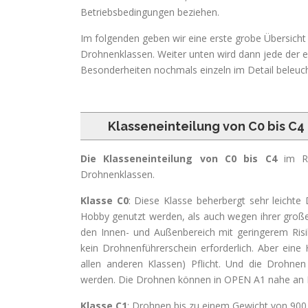
Betriebsbedingungen beziehen.
Im folgenden geben wir eine erste grobe Übersicht 
Drohnenklassen. Weiter unten wird dann jede der 
Besonderheiten nochmals einzeln im Detail beleuch
Klasseneinteilung von C0 bis C4
Die Klasseneinteilung von C0 bis C4
im Ra
Drohnenklassen.
Klasse C0
: Diese Klasse beherbergt sehr leichte
Hobby genutzt werden, als auch wegen ihrer großen P
den Innen- und Außenbereich mit geringerem Risiko
kein Drohnenführerschein erforderlich. Aber eine 
allen anderen Klassen) Pflicht. Und die Drohne
werden. Die Drohnen können in OPEN A1 nahe an 
Klasse C1
: Drohnen bis zu einem Gewicht von 900 