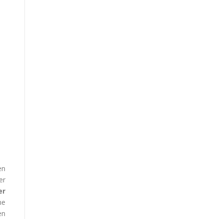
en
er
er
ne
en