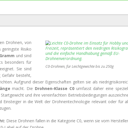
ten Drohnen, von
 geringste Risiko
0 Gramm
und sind
ts besonders für
C0-Drohnen, für Leichtgewichte bis zu 250g
eignet. Sie sind
 Gefahr besteht,
chten. Aufgrund dieser Eigenschaften gelten sie als niedrigrisikoreic
fänge
macht. Die
Drohnen-Klasse C0
umfasst daher eine speziel
s Startgewicht und ihre vereinfachten Betriebsbedingungen auszeichne
d Einsteiger in die Welt der Drohnentechnologie relevant oder für al
rzugen.
ht:
Diese Drohnen fallen in die Kategorie C0, wenn sie vom Herstelle
C0-Label auf der Drohne.