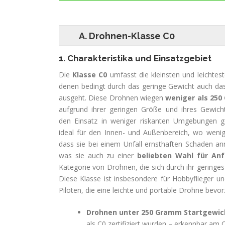
A. Drohnen-Klasse C0
1. Charakteristika und Einsatzgebiet
Die
Klasse C0
umfasst die kleinsten und leichtes
denen bedingt durch das geringe Gewicht auch das
ausgeht. Diese Drohnen wiegen
weniger als 25
aufgrund ihrer geringen Größe und ihres Gewich
den Einsatz in weniger riskanten Umgebungen ge
ideal für den Innen- und Außenbereich, wo wenig
dass sie bei einem Unfall ernsthaften Schaden anri
was sie auch zu einer
beliebten Wahl für An
Kategorie von Drohnen, die sich durch ihr geringe
Diese Klasse ist insbesondere für Hobbyflieger un
Piloten, die eine leichte und portable Drohne bevo
Drohnen unter 250 Gramm Startgewic
als C0 zertifiziert wurden – erkennbar am 