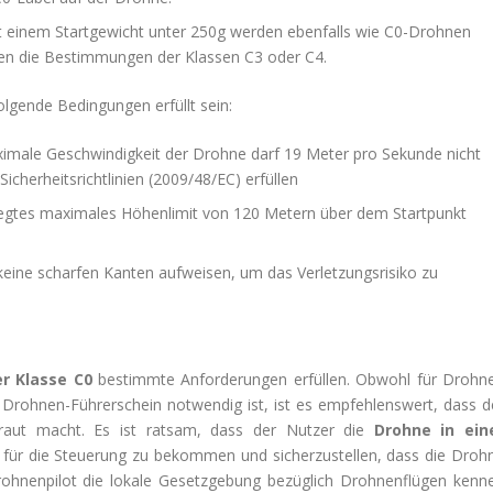
 einem Startgewicht unter 250g werden ebenfalls wie C0-Drohnen
ten die Bestimmungen der Klassen C3 oder C4.
lgende Bedingungen erfüllt sein:
imale Geschwindigkeit der Drohne darf 19 Meter pro Sekunde nicht
icherheitsrichtlinien (2009/48/EC) erfüllen
egtes maximales Höhenlimit von 120 Metern über dem Startpunkt
eine scharfen Kanten aufweisen, um das Verletzungsrisiko zu
r Klasse C0
bestimmte Anforderungen erfüllen. Obwohl für Drohn
n Drohnen-Führerschein notwendig ist, ist es empfehlenswert, dass d
traut macht. Es ist ratsam, dass der Nutzer die
Drohne in ein
 für die Steuerung zu bekommen und sicherzustellen, dass die Droh
rohnenpilot die lokale Gesetzgebung bezüglich Drohnenflügen kenn