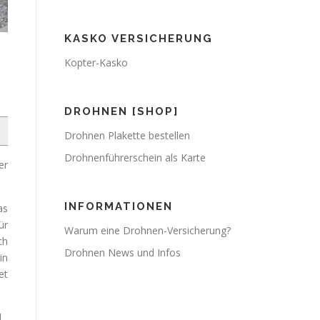
KASKO VERSICHERUNG
Kopter-Kasko
DROHNEN [SHOP]
Drohnen Plakette bestellen
Drohnenführerschein als Karte
er
INFORMATIONEN
as
ür
Warum eine Drohnen-Versicherung?
ch
Drohnen News und Infos
in
et
d