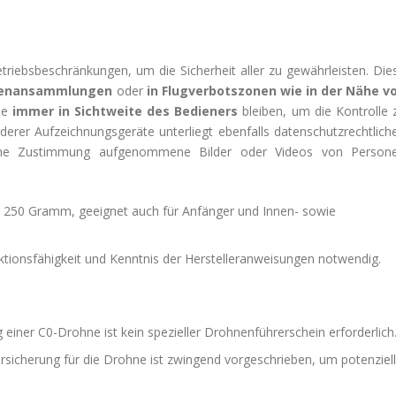
riebsbeschränkungen, um die Sicherheit aller zu gewährleisten. Die
henansammlungen
oder
in Flugverbotszonen wie in der Nähe v
ie
immer in Sichtweite des Bedieners
bleiben, um die Kontrolle 
erer Aufzeichnungsgeräte unterliegt ebenfalls datenschutzrechtlich
ohne Zustimmung aufgenommene Bilder oder Videos von Person
er 250 Gramm, geeignet auch für Anfänger und Innen- sowie
ktionsfähigkeit und Kenntnis der Herstelleranweisungen notwendig.
einer C0-Drohne ist kein spezieller Drohnenführerschein erforderlich
ersicherung für die Drohne ist zwingend vorgeschrieben, um potenziel